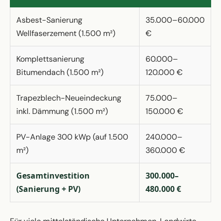
Asbest-Sanierung
35.000–60.000
Wellfaserzement (1.500 m²)
€
Komplettsanierung
60.000–
Bitumendach (1.500 m²)
120.000 €
Trapezblech-Neueindeckung
75.000–
inkl. Dämmung (1.500 m²)
150.000 €
PV-Anlage 300 kWp (auf 1.500
240.000–
m²)
360.000 €
Gesamtinvestition
300.000–
(Sanierung + PV)
480.000 €