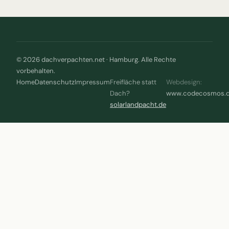
© 2026 dachverpachten.net · Hamburg. Alle Rechte
vorbehalten.
Home
Datenschutz
Impressum
Freifläche statt
Webdesign:
Dach?
www.codecosmos.
solarlandpacht.de