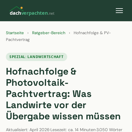
dach
verpachten
.net
Startseite
›
Ratgeber-Bereich
›
Hofnachfolge & PV-
Pachtvertrag
SPEZIAL: LANDWIRTSCHAFT
Hofnachfolge &
Photovoltaik-
Pachtvertrag: Was
Landwirte vor der
Übergabe wissen müssen
Aktualisiert: April 2026
·
Lesezeit: ca. 14 Minuten
·
3.050 Wörter