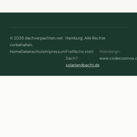
© 2026 dachverpachten.net · Hamburg. Alle Rechte
vorbehalten.
Home
Datenschutz
Impressum
Freifläche statt
Webdesign:
Dach?
www.codecosmos.
solarlandpacht.de