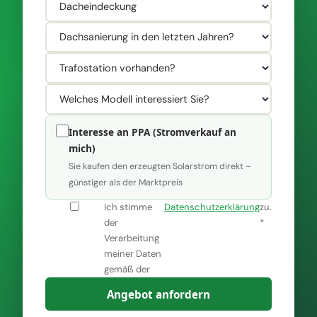
Interesse an PPA (Stromverkauf an
mich)
Sie kaufen den erzeugten Solarstrom direkt –
günstiger als der Marktpreis
Ich stimme
Datenschutzerklärung
zu.
der
*
Verarbeitung
z.B. 0,28 € / kWh
z.B. 250.000 kWh/Jahr
meiner Daten
gemäß der
Angebot anfordern