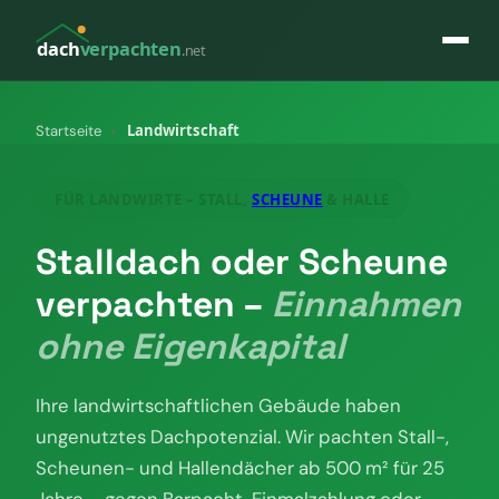
dach
verpachten
.net
Landwirtschaft
Startseite
›
FÜR LANDWIRTE – STALL,
SCHEUNE
& HALLE
Stalldach oder Scheune
verpachten –
Einnahmen
ohne Eigenkapital
Ihre landwirtschaftlichen Gebäude haben
ungenutztes Dachpotenzial. Wir pachten Stall-,
Scheunen- und Hallendächer ab 500 m² für 25