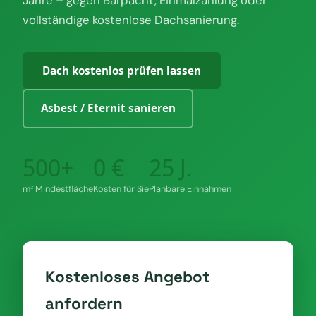
Jahre – gegen Barpacht, Einmalzahlung oder
vollständige kostenlose Dachsanierung.
Dach kostenlos prüfen lassen
Asbest / Eternit sanieren
500+
0 €
25 J.
m² Mindestfläche
Kosten für Sie
Planbare Einnahmen
Kostenloses Angebot
anfordern