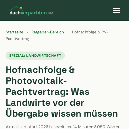
dach
verpachten
.net
Startseite
›
Ratgeber-Bereich
›
Hofnachfolge & PV-
Pachtvertrag
SPEZIAL: LANDWIRTSCHAFT
Hofnachfolge &
Photovoltaik-
Pachtvertrag: Was
Landwirte vor der
Übergabe wissen müssen
Aktualisiert: April 2026
·
Lesezeit: ca. 14 Minuten
·
3.050 Wörter