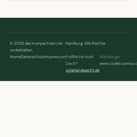
© 2026 dachverpachten.net · Hamburg. Alle Rechte
vorbehalten.
Home
Datenschutz
Impressum
Freifläche statt
Webdesign:
Dach?
www.codecosmos.
solarlandpacht.de