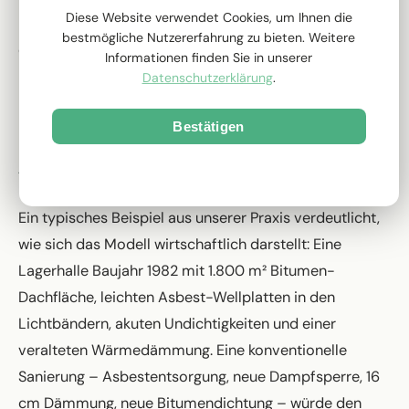
Diese Website verwendet Cookies, um Ihnen die
Differenz transparent kommuniziert und gemeinsam
bestmögliche Nutzererfahrung zu bieten. Weitere
eine Lösung erarbeitet.
Informationen finden Sie in unserer
Datenschutzerklärung
.
Realistisches Beispielprojekt:
Bestätigen
Hallendach 1.800 m² aus den
Nur notwendige Cookies
1980er Jahren
Ein typisches Beispiel aus unserer Praxis verdeutlicht,
wie sich das Modell wirtschaftlich darstellt: Eine
Lagerhalle Baujahr 1982 mit 1.800 m² Bitumen-
Dachfläche, leichten Asbest-Wellplatten in den
Lichtbändern, akuten Undichtigkeiten und einer
veralteten Wärmedämmung. Eine konventionelle
Sanierung – Asbestentsorgung, neue Dampfsperre, 16
cm Dämmung, neue Bitumendichtung – würde den