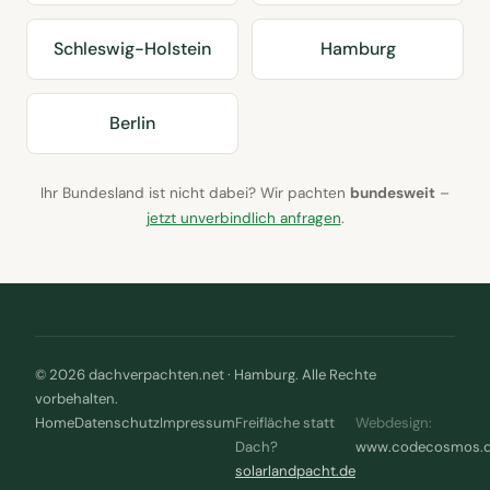
Schleswig-Holstein
Hamburg
Berlin
Ihr Bundesland ist nicht dabei? Wir pachten
bundesweit
–
jetzt unverbindlich anfragen
.
© 2026 dachverpachten.net · Hamburg. Alle Rechte
vorbehalten.
Home
Datenschutz
Impressum
Freifläche statt
Webdesign:
Dach?
www.codecosmos.
solarlandpacht.de