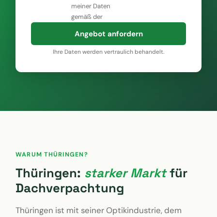
z.B. 0,28 € / kWh
z.B. 250.000 kWh/Jahr
meiner Daten
gemäß der
Angebot anfordern
Ihre Daten werden vertraulich behandelt.
WARUM THÜRINGEN?
Thüringen:
starker Markt
für
Dachverpachtung
Thüringen ist mit seiner Optikindustrie, dem