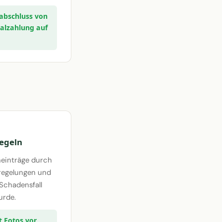
sabschluss von
malzahlung auf
regeln
neinträge durch
regelungen und
 Schadensfall
urde.
t Fotos vor