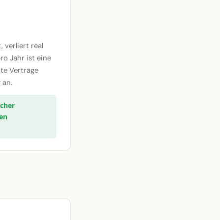
verliert real
ro Jahr ist eine
te Verträge
 an.
icher
len