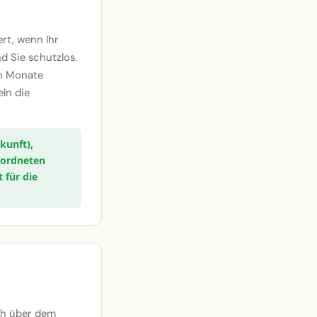
ert, wenn Ihr
d Sie schutzlos.
nn Monate
eln die
kunft),
eordneten
 für die
ch über dem