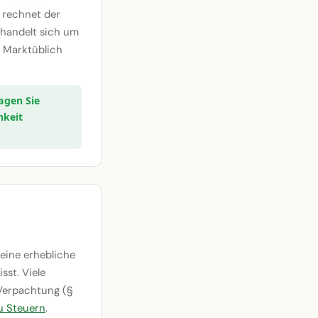
r rechnet der
s handelt sich um
 Marktüblich
agen Sie
hkeit
 eine erhebliche
sst. Viele
 Verpachtung (§
u Steuern
.