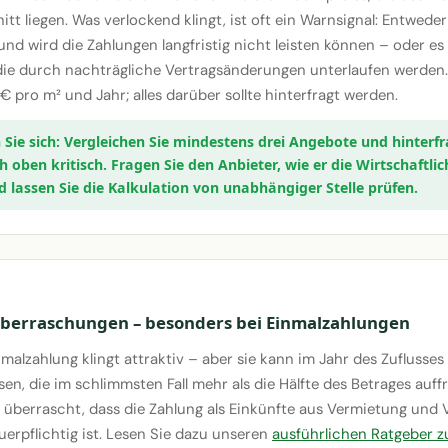
t liegen. Was verlockend klingt, ist oft ein Warnsignal: Entwede
und wird die Zahlungen langfristig nicht leisten können – oder e
ie durch nachträgliche Vertragsänderungen unterlaufen werden.
 € pro m² und Jahr; alles darüber sollte hinterfragt werden.
Vergleichen Sie mindestens drei Angebote und hinterfr
 oben kritisch. Fragen Sie den Anbieter, wie er die Wirtschaftlic
d lassen Sie die Kalkulation von unabhängiger Stelle prüfen.
Überraschungen – besonders bei Einmalzahlungen
malzahlung klingt attraktiv – aber sie kann im Jahr des Zuflusses
sen, die im schlimmsten Fall mehr als die Hälfte des Betrages auffri
 überrascht, dass die Zahlung als Einkünfte aus Vermietung und
euerpflichtig ist. Lesen Sie dazu unseren
ausführlichen Ratgeber z