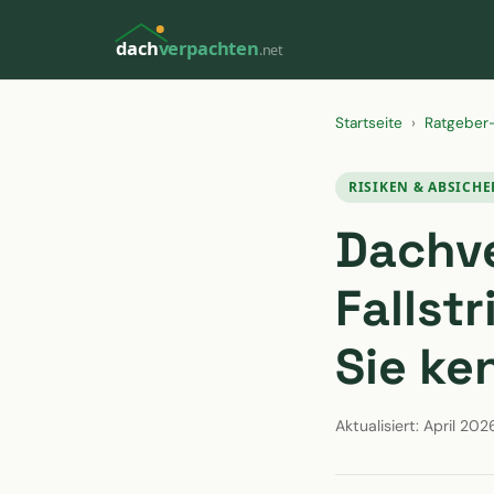
dach
verpachten
.net
Startseite
›
Ratgeber
RISIKEN & ABSICH
Dachve
Fallst
Sie k
Aktualisiert: April 202