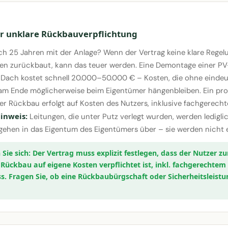
r unklare Rückbauverpflichtung
ch 25 Jahren mit der Anlage? Wenn der Vertrag keine klare Regelu
en zurückbaut, kann das teuer werden. Eine Demontage einer PV
Dach kostet schnell 20.000–50.000 € – Kosten, die ohne eindeu
 am Ende möglicherweise beim Eigentümer hängenbleiben. Ein prof
 Der Rückbau erfolgt auf Kosten des Nutzers, inklusive fachgerec
inweis:
Leitungen, die unter Putz verlegt wurden, werden ledigli
ehen in das Eigentum des Eigentümers über – sie werden nicht e
Der Vertrag muss explizit festlegen, dass der Nutzer z
 Rückbau auf eigene Kosten verpflichtet ist, inkl. fachgerechtem
s. Fragen Sie, ob eine Rückbaubürgschaft oder Sicherheitsleist