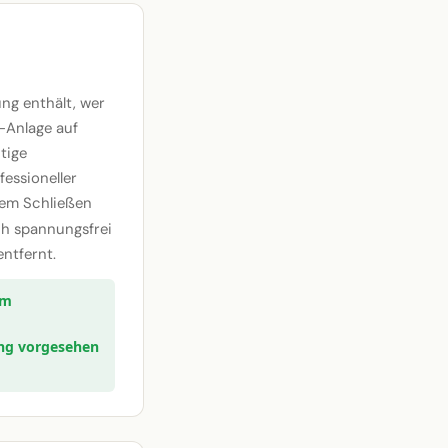
ng enthält, wer
-Anlage auf
tige
essioneller
htem Schließen
ch spannungsfrei
ntfernt.
um
ung vorgesehen