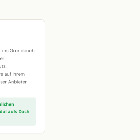
it ins Grundbuch
der
tz.
e auf Ihrem
ser Anbieter
nlichen
dul aufs Dach