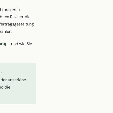
hmen, kein
t es Risiken, die
 Vertragsgestaltung
zahlen.
ung
– und wie Sie
e
oder unseriöse
nd die