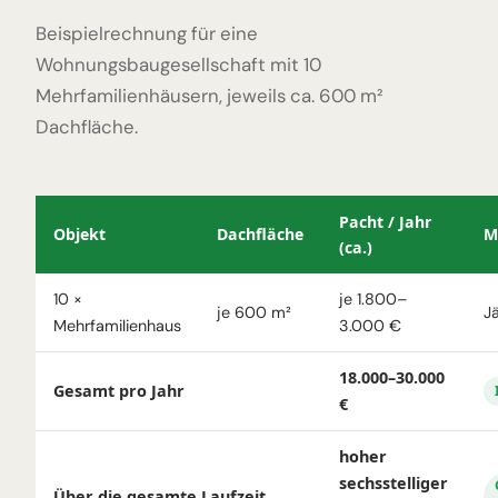
Beispielrechnung für eine
Wohnungsbaugesellschaft mit 10
Mehrfamilienhäusern, jeweils ca. 600 m²
Dachfläche.
Pacht / Jahr
Objekt
Dachfläche
M
(ca.)
10 ×
je 1.800–
je 600 m²
J
Mehrfamilienhaus
3.000 €
18.000–30.000
Gesamt pro Jahr
€
hoher
sechsstelliger
Über die gesamte Laufzeit