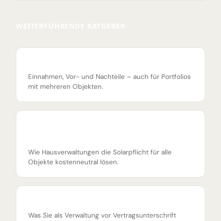
WEITERFÜHRENDE RATGEBER
Lohnt sich Dachverpachtung 2026?
Einnahmen, Vor- und Nachteile – auch für Portfolios
mit mehreren Objekten.
Solarpflicht 2026 durch Dachverpachtung
erfüllen
Wie Hausverwaltungen die Solarpflicht für alle
Objekte kostenneutral lösen.
Dachverpachtung Risiken: 10 Fallstricke
Was Sie als Verwaltung vor Vertragsunterschrift