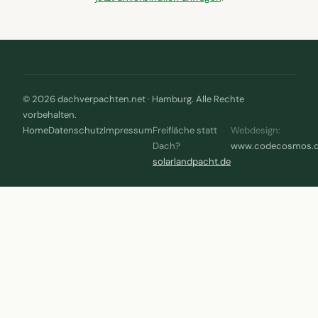
© 2026 dachverpachten.net · Hamburg. Alle Rechte
vorbehalten.
Home
Datenschutz
Impressum
Freifläche statt
Webdesign:
Dach?
www.codecosmos.
solarlandpacht.de