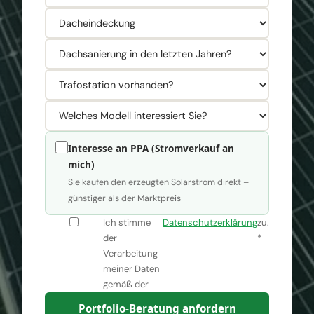
Interesse an PPA (Stromverkauf an
mich)
Sie kaufen den erzeugten Solarstrom direkt –
günstiger als der Marktpreis
Ich stimme
Datenschutzerklärung
zu.
der
*
Verarbeitung
z.B. 0,28 € / kWh
z.B. 250.000 kWh/Jahr
meiner Daten
gemäß der
Portfolio-Beratung anfordern