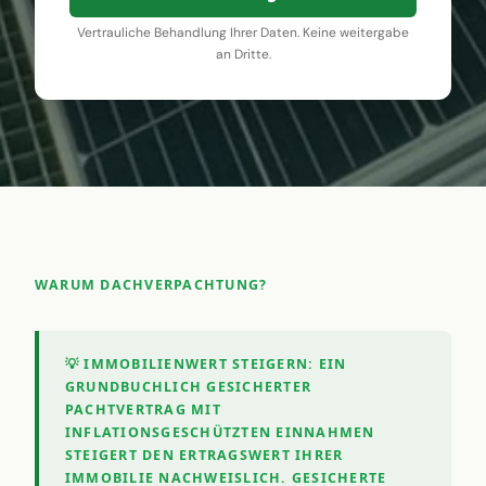
Vertrauliche Behandlung Ihrer Daten. Keine weitergabe
an Dritte.
WARUM DACHVERPACHTUNG?
💡 IMMOBILIENWERT STEIGERN:
EIN
GRUNDBUCHLICH GESICHERTER
PACHTVERTRAG MIT
INFLATIONSGESCHÜTZTEN EINNAHMEN
STEIGERT DEN ERTRAGSWERT IHRER
IMMOBILIE NACHWEISLICH. GESICHERTE