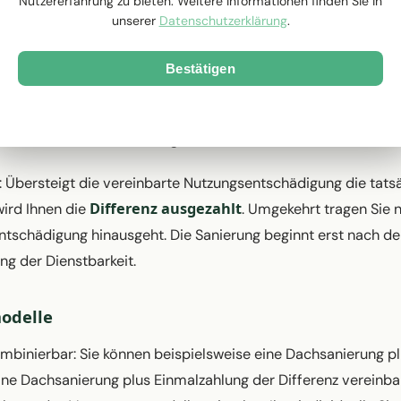
Nutzererfahrung zu bieten. Weitere Informationen finden Sie in
als Vergütung
unserer
Datenschutzerklärung
.
Nutzungsentschädigung in F
rungsbedürftig ist, kann die
Bestätigen
chsanierung
erfolgen. Die Kosten werden direkt an das aus
Nur notwendige Cookies
men gezahlt – Sie haben keinen Verwaltungsaufwand. Die Sa
inn der PV-Installation ausgeführt.
l: Übersteigt die vereinbarte Nutzungsentschädigung die tats
Differenz ausgezahlt
wird Ihnen die
. Umgekehrt tragen Sie n
ntschädigung hinausgeht. Die Sanierung beginnt erst nach de
g der Dienstbarkeit.
odelle
mbinierbar: Sie können beispielsweise eine Dachsanierung pl
ine Dachsanierung plus Einmalzahlung der Differenz vereinba