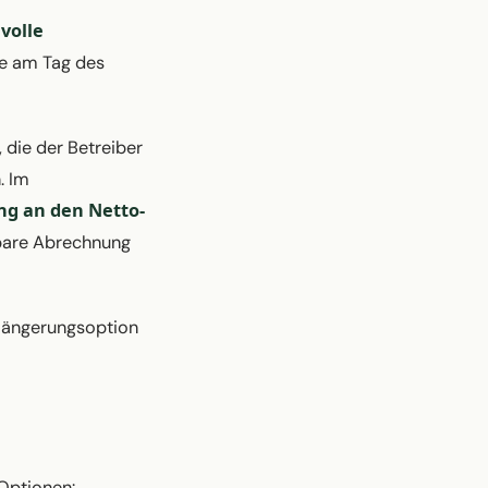
 volle
he am Tag des
, die der Betreiber
. Im
ng an den Netto-
fbare Abrechnung
erlängerungsoption
Optionen: