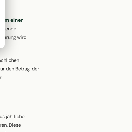
orm einer
führende
nierung wird
ächlichen
ur den Betrag, der
r
us jährliche
ren. Diese