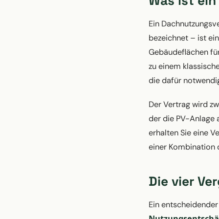
Was ist ei
Ein Dachnutzungsve
bezeichnet – ist e
Gebäudeflächen für
zu einem klassische
die dafür notwendig
Der Vertrag wird z
der die PV-Anlage a
erhalten Sie eine V
einer Kombination 
Die vier V
Ein entscheidender
Nutzungsentschä