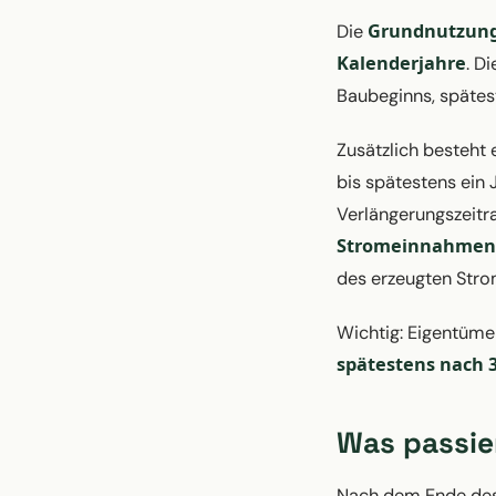
Grundnutzun
Die
Kalenderjahre
. D
Baubeginns, spätes
Zusätzlich besteht 
bis spätestens ein 
Verlängerungszeitr
Stromeinnahmen
des erzeugten Stro
Wichtig: Eigentümer
spätestens nach 
Was passie
Nach dem Ende des 