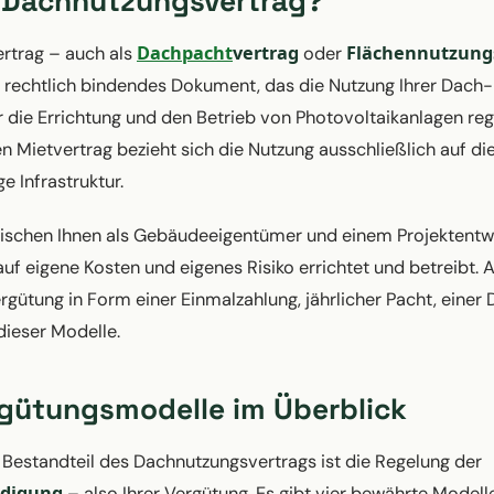
n Dachnutzungsvertrag?
Dachpacht
vertrag
Flächennutzung
rtrag – auch als
oder
in rechtlich bindendes Dokument, das die Nutzung Ihrer Dach
 die Errichtung und den Betrieb von Photovoltaikanlagen reg
n Mietvertrag bezieht sich die Nutzung ausschließlich auf d
e Infrastruktur.
wischen Ihnen als Gebäudeeigentümer und einem Projektentwi
uf eigene Kosten und eigenes Risiko errichtet und betreibt. 
ergütung in Form einer Einmalzahlung, jährlicher Pacht, eine
dieser Modelle.
ergütungsmodelle im Überblick
 Bestandteil des Dachnutzungsvertrags ist die Regelung der
digung
– also Ihrer Vergütung. Es gibt vier bewährte Modelle