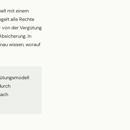
nell mit einem
egelt alle Rechte
– von der Vergütung
Absicherung. In
enau wissen, worauf
rgütungsmodell
durch
nach