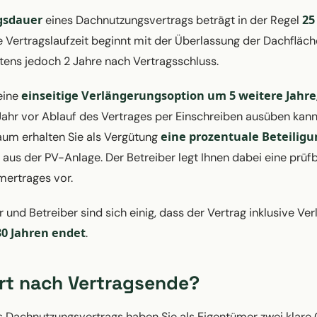
gsdauer
25
eines Dachnutzungsvertrags beträgt in der Regel
ie Vertragslaufzeit beginnt mit der Überlassung der Dachfläc
tens jedoch 2 Jahre nach Vertragsschluss.
einseitige Verlängerungsoption um 5 weitere Jahre
eine
Jahr vor Ablauf des Vertrages per Einschreiben ausüben kann
eine prozentuale Beteiligu
aum erhalten Sie als Vergütung
aus der PV-Anlage. Der Betreiber legt Ihnen dabei eine prü
mertrages vor.
 und Betreiber sind sich einig, dass der Vertrag inklusive V
30 Jahren endet
.
rt nach Vertragsende?
Dachnutzungsvertrags haben Sie als Eigentümer zwei klare 