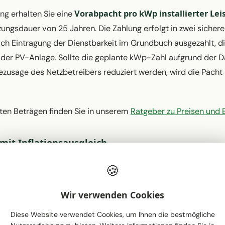
Vorabpacht pro kWp installierter Lei
ng erhalten Sie eine
ngsdauer von 25 Jahren. Die Zahlung erfolgt in zwei sichere
ach Eintragung der Dienstbarkeit im Grundbuch ausgezahlt, di
g der PV-Anlage. Sollte die geplante kWp-Zahl aufgrund der 
ezusage des Netzbetreibers reduziert werden, wird die Pacht
ten Beträgen finden Sie in unserem
Ratgeber zu Preisen und 
 mit Inflationsausgleich
25 feste jährliche Raten
erhalten Sie
pro kWp installierter L
🍪
Infla
Die jährliche Rate wird um einen vertraglich festgelegten
hlung ist jährlich nachträglich fällig, spätestens am letzten 
Wir verwenden Cookies
ie planbare, wertgesicherte Einnahmen über die gesamte Lauf
Diese Website verwendet Cookies, um Ihnen die bestmögliche