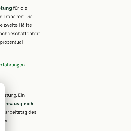
stung
für die
n Tranchen: Die
e zweite Hälfte
Dachbeschaffenheit
 prozentual
Erfahrungen
.
eistung. Ein
tionsausgleich
Bankarbeitstag des
zeit.