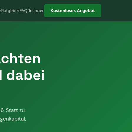
e
Ratgeber
FAQ
Rechner
Kostenloses Angebot
achten
d dabei
6. Statt zu
genkapital,