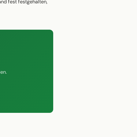
nd fest festgehalten,
en.