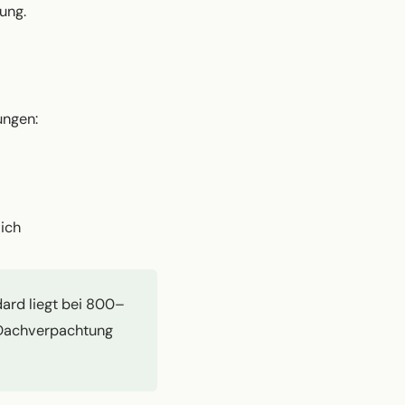
ung.
ungen:
ich
ard liegt bei 800–
 Dachverpachtung