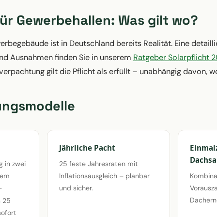
für Gewerbehallen: Was gilt wo?
erbegebäude ist in Deutschland bereits Realität. Eine detailli
und Ausnahmen finden Sie in unserem
Ratgeber Solarpflicht 
verpachtung gilt die Pflicht als erfüllt – unabhängig davon, 
ungsmodelle
Jährliche Pacht
Einmal
Dachsa
g in zwei
25 feste Jahresraten mit
dem
Inflationsausgleich – planbar
Kombina
–
und sicher.
Vorausza
Dachern
s 25
sofort