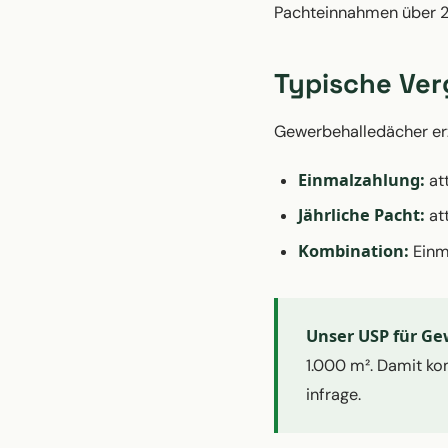
Pachteinnahmen über 25
Typische Ver
Gewerbehalledächer erz
Einmalzahlung:
att
Jährliche Pacht:
att
Kombination:
Einma
Unser USP für Ge
1.000 m². Damit k
infrage.