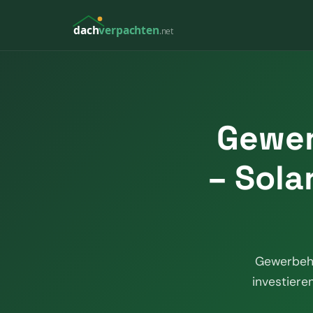
dach
verpachten
.net
Gewer
– Sola
Gewerbehal
investiere