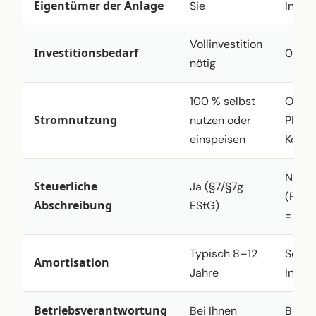
Eigentümer der Anlage
Sie
Inves
Vollinvestition
Investitionsbedarf
0 €
nötig
100 % selbst
Optio
Stromnutzung
nutzen oder
PPA-
einspeisen
Kombi
Nein
Steuerliche
Ja (§7/§7g
(Pach
Abschreibung
EStG)
= V+V
Typisch 8–12
Sofort
Amortisation
Jahre
Invest
Betriebsverantwortung
Bei Ihnen
Beim 