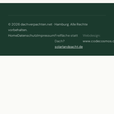
© 2026 dachverpachten.net · Hamburg. Alle Rechte
vorbehalten.
Home
Datenschutz
Impressum
Freifläche statt
Webdesign:
Dach?
www.codecosmos.
solarlandpacht.de