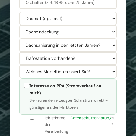
Interesse an PPA (Stromverkauf an
mich)
Sie kaufen den erzeugten Solarstrom direkt –
günstiger als der Marktpreis
Ich stimme
Datenschutzerklärung
zu.
der
*
Verarbeitung
z.B. 0,28 € / kWh
z.B. 250.000 kWh/Jahr